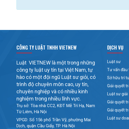
CÔNG TY LUẬT TNHH VIETNEW
DỊCH VỤ
Luật sư
Luật VIETNEW là một trong những
công ty luật uy tín tại Việt Nam, tự
Tư vấn đầu 
hào có một đội ngũ Luật sư giỏi, có
Sở hữu trí t
trình độ chuyên môn cao, uy tín,
Giải quyết t
chuyên nghiệp và có nhiều kinh
Luật sư giải
nghiệm trong nhiều lĩnh vực.
Giải quyết 
Trụ sở: Tòa nhà CC2, KĐT Mễ Trì Hạ, Nam
Giải quyết t
Từ Liêm, Hà Nội
Luật sư doa
VPGD: Số 156 phố Trần Vỹ, phường Mai
Dịch, quận Cầu Giấy, TP. Hà Nội