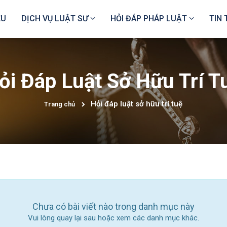
ỆU
DỊCH VỤ LUẬT SƯ
HỎI ĐÁP PHÁP LUẬT
TIN
ỏi Đáp Luật Sở Hữu Trí T
Hỏi đáp luật sở hữu trí tuệ
Trang chủ
Chưa có bài viết nào trong danh mục này
Vui lòng quay lại sau hoặc xem các danh mục khác.