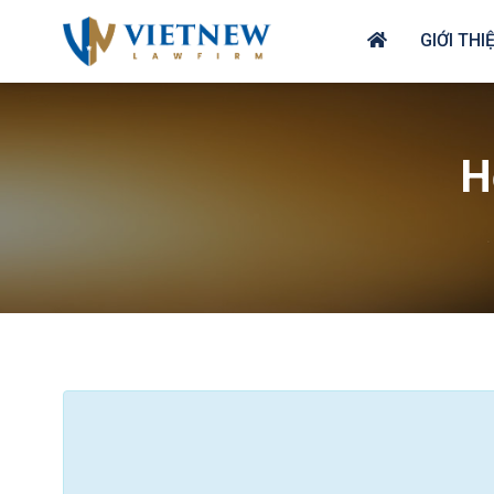
GIỚI THI
H