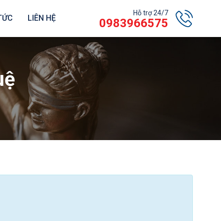
Hỗ trợ 24/7
 TỨC
LIÊN HỆ
0983966575
uệ